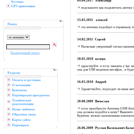
09.04.2017 Александр
бустеры
GPS приемники
подскажите как подключить антену 
15.03.2011 алексей
Поиск
эта антенна подойдет к терминалу 
14.02.2011 Сергей
Насколько уверенный сигнал приним
Расширенный поиск
18.05.2010 валера
здраствуйте. я хочу заказать у ва
она для USB модемов мегафон.. и буде
Разделы
Оплата и доставка
16.03.2010 Андрей
О компании
Здравствуйте, подходит ли ваша ант
Контакты
Партнерская программа
Техническая
20.08.2009 Вячеслав
документация
хочу приобрести Антенна GSM Ante
Наше любимое
она должна подойти к нему? Вышлите п
Обратная связь
Бурятия. можно наложенным платежо
Карта сайта
Партнерам
26.06.2009 Руслан Васильович Бала