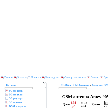
Главная
Каталог
Новинки
Распродажа
Словарь терминов
Статьи
Сра
Каталог
CDMA и GSM Антенны
Антенны GSM
3G модемы
3G модули
GSM антенна Antey 9
3G роутеры
3G шлюзы
674
(8.43
Цена:
Купить:
у.е.)
GSM модемы
руб.
шт