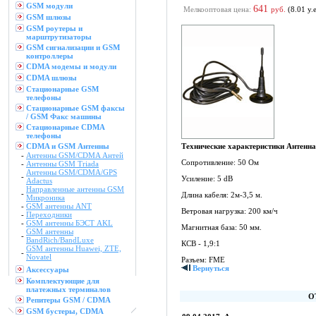
GSM модули
641
Мелкооптовая цена:
руб.
(8.01 у.е
GSM шлюзы
GSM роутеры и
марштрутизаторы
GSM сигнализации и GSM
контроллеры
CDMA модемы и модули
CDMA шлюзы
Стационарные GSM
телефоны
Стационарные GSM факсы
/ GSM Факс машины
Стационарные CDMA
телефоны
CDMA и GSM Антенны
Технические характеристики Антенн
-
Антенны GSM/CDMA Антей
Сопротивление: 50 Ом
-
Антенны GSM Triada
Антенны GSM/CDMA/GPS
-
Усиление: 5 dB
Adactus
Направленные антенны GSM
-
Длина кабеля: 2м-3,5 м.
Микроника
-
GSM антенны ANT
Ветровая нагрузка: 200 км/ч
-
Переходники
-
GSM антенны БЭСТ AKL
Магнитная база: 50 мм.
GSM антенны
-
BandRich/BandLuxe
КСВ - 1,9:1
GSM антенны Huawei, ZTE,
-
Novatel
Разъем: FME
Вернуться
Аксессуары
Комплектующие для
платежных терминалов
О
Репитеры GSM / CDMA
GSM бустеры, CDMA