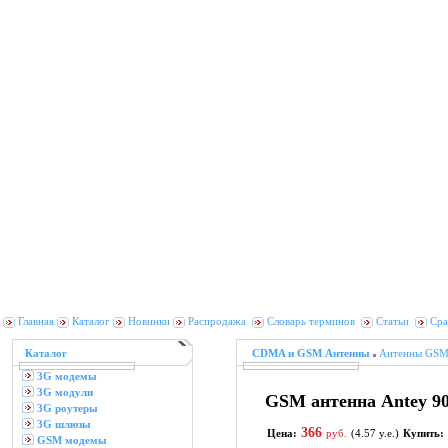
Главная
Каталог
Новинки
Распродажа
Словарь терминов
Статьи
Сра
Каталог
CDMA и GSM Антенны
Антенны GSM
3G модемы
3G модули
GSM антенна Antey 9
3G роутеры
3G шлюзы
366
Цена:
руб.
(4.57 у.е.)
Купить:
GSM модемы