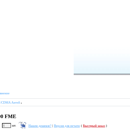
внение
/CDMA Антей
00 FME
шт.
Нашли дешевле?
|
Версия для печати
(
Быстрый заказ
)