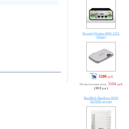
Novatel Wireless MiFi 2352
(White)
3200
руб.
3104
Мелкооптовая цена:
руб.
(38.8 у.е.)
BandRich Bandluxe R300
3G/WiFi роутер