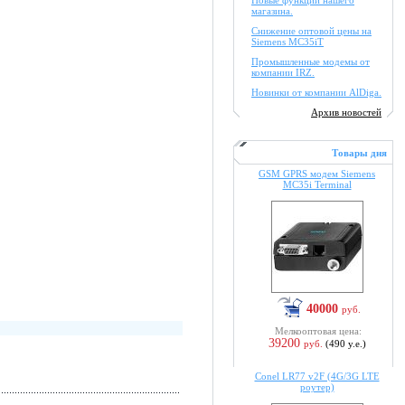
Новые функции нашего
магазина.
Снижение оптовой цены на
Siemens MC35iT
Промышленные модемы от
компании IRZ.
Новинки от компании AlDiga.
Архив новостей
Товары дня
GSM GPRS модем Siemens
MC35i Terminal
40000
руб.
Мелкооптовая цена:
39200
руб.
(490 у.е.)
Conel LR77 v2F (4G/3G LTE
роутер)