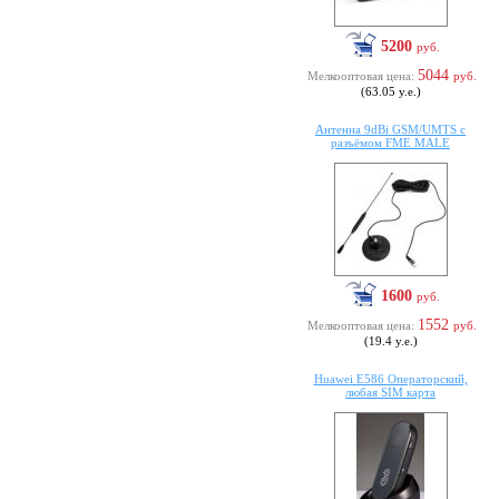
5200
руб.
5044
Мелкооптовая цена:
руб.
(63.05 у.е.)
Антенна 9dBi GSM/UMTS с
разъёмом FME MALE
1600
руб.
1552
Мелкооптовая цена:
руб.
(19.4 у.е.)
Huawei E586 Операторский,
любая SIM карта