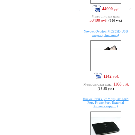
44000
руб.
Мелкооптовая цена:
30400
руб.
(380 у.е.)
Novatel Ovation MC935D USB
модем (Оригинал)
1142
руб.
1108
Мелкооптовая цена:
руб.
(13.85 у.е.)
Huawei B683 (28Mbps, 4x LAN
Port, Phone Port, External
Antenna support)