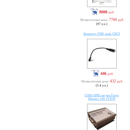
8000
руб.
7760
Мелкооптовая цена:
руб.
(97 у.е.)
Конектор FME male CRC9
446
руб.
432
Мелкооптовая цена:
руб.
(5.4 у.е.)
GSM GPRS модем Fargo
Maestro 100 TCP/IP