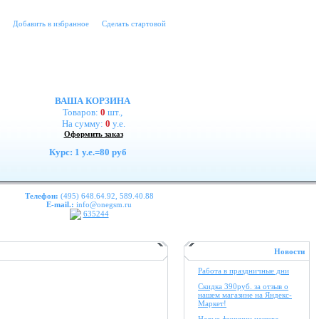
Добавить в избранное
Сделать стартовой
ВАША КОРЗИНА
Товаров:
0
шт.,
На сумму:
0
у.е.
Оформить заказ
Курс: 1 у.е.=80 руб
Телефон:
(495) 648.64.92, 589.40.88
E-mail.:
info@onegsm.ru
635244
Новости
Работа в праздничные дни
Скидка 390руб. за отзыв о
нашем магазине на Яндекс-
Маркет!