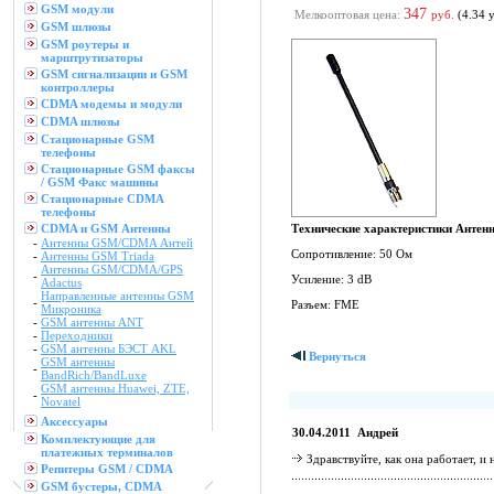
GSM модули
347
Мелкооптовая цена:
руб.
(4.34 у
GSM шлюзы
GSM роутеры и
марштрутизаторы
GSM сигнализации и GSM
контроллеры
CDMA модемы и модули
CDMA шлюзы
Стационарные GSM
телефоны
Стационарные GSM факсы
/ GSM Факс машины
Стационарные CDMA
телефоны
CDMA и GSM Антенны
Технические характеристики Антен
-
Антенны GSM/CDMA Антей
Сопротивление: 50 Ом
-
Антенны GSM Triada
Антенны GSM/CDMA/GPS
-
Усиление: 3 dB
Adactus
Направленные антенны GSM
-
Разъем: FME
Микроника
-
GSM антенны ANT
-
Переходники
-
GSM антенны БЭСТ AKL
Вернуться
GSM антенны
-
BandRich/BandLuxe
GSM антенны Huawei, ZTE,
-
Novatel
Аксессуары
30.04.2011 Андрей
Комплектующие для
платежных терминалов
Здравствуйте, как она работает, и
Репитеры GSM / CDMA
GSM бустеры, CDMA