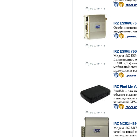
IRZ ES90PU (3
Особенностями 
внедряемого оп
IRZ ES90U (3G
Модем iRZ ES9
Единственное о
ES90U (3G) явл
мобильной связ
модель,как и в
IRZ Find Me 
FindMe – это к
объекта с длит
и последующего
канальный GPS-
iRZ MC52i-485
Модем iRZ MC5
сетей сотовой 
последовательн