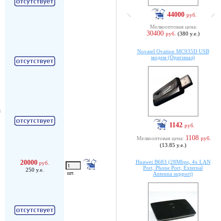
44000
руб.
Мелкооптовая цена:
30400
руб.
(380 у.е.)
Novatel Ovation MC935D USB
модем (Оригинал)
я
1142
руб.
1108
Мелкооптовая цена:
руб.
(13.85 у.е.)
20000
Huawei B683 (28Mbps, 4x LAN
руб.
Port, Phone Port, External
250 у.е.
шт.
Antenna support)