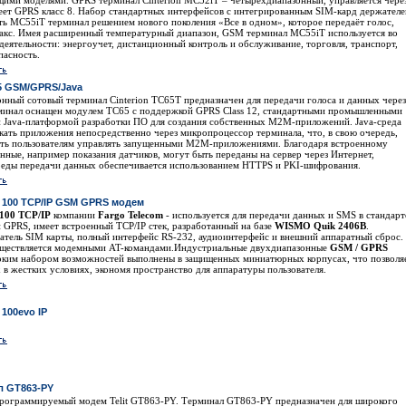
ими моделями. GPRS терминал Cinterion MC52iT – четырехдиапазонный, управляется чере
меет GPRS класс 8. Набор стандартных интерфейсов с интегрированным SIM-кард держател
ать MC55iT терминал решением нового поколения «Все в одном», которое передаёт голос,
акс. Имея расширенный температурный диапазон, GSM терминал MC55iT используется во
деятельности: энергоучет, дистанционный контроль и обслуживание, торговля, транспорт,
пасность.
65 GSM/GPRS/Java
нный сотовый терминал Cinterion TC65T предназначен для передачи голоса и данных через
минал оснащен модулем TC65 с поддержкой GPRS Class 12, стандартными промышленными
 Java-платформой разработки ПО для создания собственных M2M-приложений. Java-среда
скать приложения непосредственно через микропроцессор терминала, что, в свою очередь,
ть пользователям управлять запущенными M2M-приложениями. Благодаря встроенному
анные, например показания датчиков, могут быть переданы на сервер через Интернет,
реды передачи данных обеспечивается использованием HTTPS и PKI-шифрования.
o 100 TCP/IP GSM GPRS модем
 100 TCP/IP
компании
Fargo Telecom
- используется для передачи данных и SMS в стандарт
GPRS, имеет встроенный TCP/IP стек, разработанный на базе
WISMO Quik 2406B
.
тель SIM карты, полный интерфейс RS-232, аудиоинтерфейс и внешний аппаратный сброс.
уществляется модемными AT-командами.Индустриальные двухдиапазонные
GSM / GPRS
ким набором возможностей выполнены в защищенных миниатюрных корпусах, что позволя
х в жестких условиях, экономя пространство для аппаратуры пользователя.
 100evo IP
л GT863-PY
рограммируемый модем Telit GT863-PY. Терминал GT863-PY предназначен для широкого