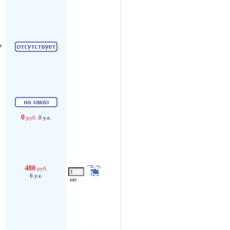
е
0
руб.
0 у.е.
480
руб.
6 у.е.
шт.