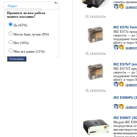
спектра приме
Опрос
Нравится ли вам работа
нашего магазина?
Да (65%)
IRZ ES75i Te
IRZ ES75i пред
Могло быть лучше (8%)
скорость — до 
поддержке техн
кбит/с и через
Нет (16%)
Мне все равно (11%)
IRZ ES75iT (к
IRZ ES75iT пре
скорость — до 
поддержке техн
кбит/с и через
iRZ ES90iPU 
iRZ ES90iT (3
Модем iRZ ES9
посредством се
высокоскоростн
коммуникационн
Данная модель,