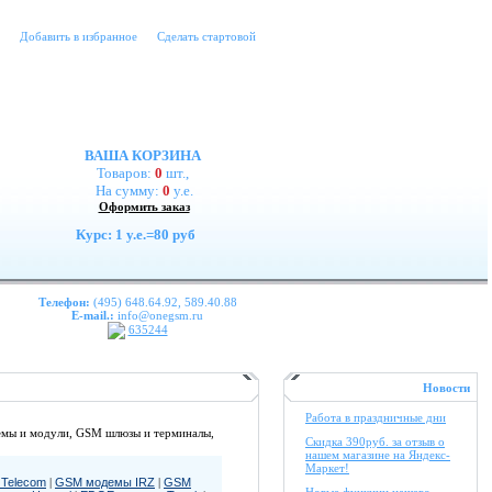
Добавить в избранное
Сделать стартовой
ВАША КОРЗИНА
Товаров:
0
шт.,
На сумму:
0
у.е.
Оформить заказ
Курс: 1 у.е.=80 руб
Телефон:
(495) 648.64.92, 589.40.88
E-mail.:
info@onegsm.ru
635244
Новости
Работа в праздничные дни
емы и модули, GSM шлюзы и терминалы,
Скидка 390руб. за отзыв о
нашем магазине на Яндекс-
Маркет!
Telecom
|
GSM модемы IRZ
|
GSM