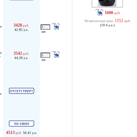
1600
руб.
1552
Мелкооптовая цена:
руб.
3428
(19.4 у.е.)
руб.
то
42.85 у.е.
шт.
ых
3542
руб.
-
44.28 у.е.
шт.
о
4513
руб.
56.41 у.е.