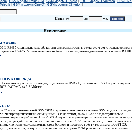
ecom
|
GSM модемы Multi-SIM
|
GSM модемы Enfora
|
EDGE модемы Novatec
|
EDGE мо
eleofis
|
GSM модемы OneXT
|
GSM модемы Cinterion
|
Цена:
от
до
y.e.
Наименование
8-L2 RS485
-L RS485 специально разработан для систем контроля и учета ресурсов с подключением к
нтерфесом RS-485. Модем выполнен на базе хорошо зарекомендовавшей себя модели RX100
EOFIS RX301 R4 (S)
 - высокоскоростной 3G модем, подключение USB 2.0, питание от USB. Cкорость передач
DGE, WCDMA до 3,6 Мбит/c.
2T-232
T-232 – ультракомпактный GSM/GPRS терминал, выполнен на основе GSM модуля последне
S2. Четырёхдиапазонный, оснащённый TCP/IP стеком, BGS2T-232 обладает уникально
телями энергопотребления. Новый M2M терминал спроектирован на основе сотового модул
, который разработан на чипсете нового поколения. BGS2Т отличается лучшим в своём класс
нием, что позволяет сэкономить заряд батареи и продлить работу терминала. BGS2T-232
дит для компаний, которые только начинают внедрять М2М решения и строят сети малых