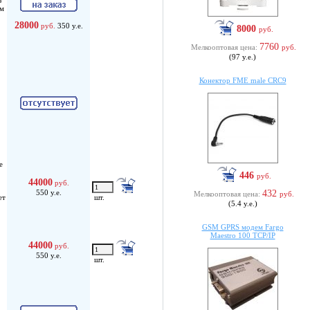
з
ем
28000
руб.
350 у.е.
8000
руб.
7760
Мелкооптовая цена:
руб.
(97 у.е.)
Конектор FME male CRC9
е
446
руб.
44000
руб.
550 у.е.
432
Мелкооптовая цена:
руб.
ет
шт.
(5.4 у.е.)
GSM GPRS модем Fargo
Maestro 100 TCP/IP
44000
руб.
550 у.е.
шт.