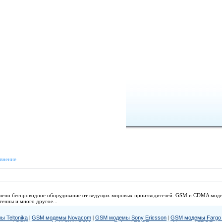
внение
авлено беспроводное оборудование от ведущих мировых производителей. GSM и CDMA мод
енны и много другое...
 Teltonika
|
GSM модемы Novacom
|
GSM модемы Sony Ericsson
|
GSM модемы Fargo 