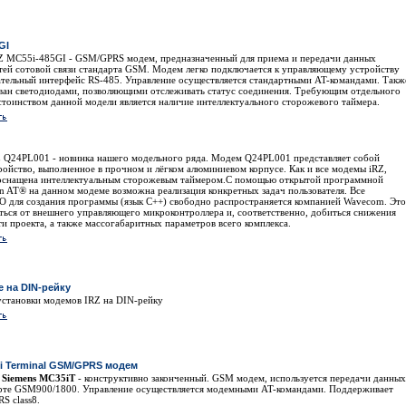
GI
 MC55i-485GI - GSM/GPRS модем, предназначенный для приема и передачи данных
тей сотовой связи стандарта GSM. Модем легко подключается к управляющему устройству
ательный интерфейс RS-485. Управление осуществляется стандартными AT-командами. Такж
ан светодиодами, позволяющими отслеживать статус соединения. Требующим отдельного
тоинством данной модели является наличие интеллектуального сторожевого таймера.
 Q24PL001 - новинка нашего модельного ряда. Модем Q24PL001 представляет собой
ройство, выполненное в прочном и лёгком алюминиевом корпусе. Как и все модемы iRZ,
 оснащена интеллектуальным сторожевым таймером.С помощью открытой программной
 AT® на данном модеме возможна реализация конкретных задач пользователя. Все
 для создания программы (язык С++) свободно распространяется компанией Wavecom. Это
аться от внешнего управляющего микроконтроллера и, соответственно, добиться снижения
и проекта, а также массогабаритных параметров всего комплекса.
е на DIN-рейку
установки модемов IRZ на DIN-рейку
i Terminal GSM/GPRS модем
 Siemens MC35iT
- конструктивно законченный. GSM модем, используется передачи данных
рте GSM900/1800. Управление осуществляется модемными AT-командами. Поддерживает
S class8.