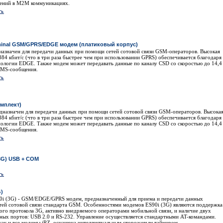
нений в M2M коммуникациях.
rminal GSM/GPRS/EDGE модем (платиковый корпус)
назначен для передачи данных при помощи сетей сотовой связи GSM-операторов. Высокая
384 кбит/с (что в три раза быстрее чем при использовании GPRS) обеспечивается благодаря
ологии EDGE. Также модем может передавать данные по каналу CSD со скоростью до 14,4
 SMS-сообщения.
омплект)
дназначен для передачи данных при помощи сетей сотовой связи GSM-операторов. Высока
384 кбит/с (что в три раза быстрее чем при использовании GPRS) обеспечивается благодаря
ологии EDGE. Также модем может передавать данные по каналу CSD со скоростью до 14,4
 SMS-сообщения.
(3G) USB + COM
G)
0i (3G) - GSM/EDGE/GPRS модем, предназначенный для приема и передачи данных
тей сотовой связи стандарта GSM. Особенностями модемов ES90i (3G) являются поддержка
ого протокола 3G, активно внедряемого операторами мобильной связи, и наличие двух
ых портов: USB 2.0 и RS-232. Управление осуществляется стандартными AT-командами.
как и все модемы iRZ, оснащена интеллектуальным сторожевым таймером.