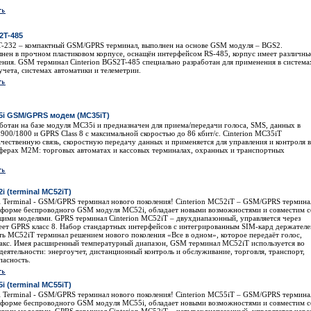
2T-485
T-232 – компактный GSM/GPRS терминал, выполнен на основе GSM модуля – BGS2.
нен в прочном пластиковом корпусе, оснащён интерфейсом RS-485, корпус имеет различны
ения. GSM терминал Cinterion BGS2T-485 специально разработан для применения в система
учета, системах автоматики и телеметрии.
35i GSM/GPRS модем (MC35iT)
ботан на базе модуля MC35i и предназначен для приема/передачи голоса, SMS, данных в
900/1800 и GPRS Class 8 с максимальной скоростью до 86 кбит/с. Cinterion MC35iT
ачественную связь, скоростную передачу данных и применяется для управления и контроля в
ферах M2M: торговых автоматах и кассовых терминалах, охранных и транспортных
i (terminal MC52iT)
i Terminal - GSM/GPRS терминал нового поколения! Cinterion MC52iT – GSM/GPRS термина
тформе беспроводного GSM модуля MC52i, обладает новыми возможностями и совместим с
ими моделями. GPRS терминал Cinterion MC52iT – двухдиапазонный, управляется через
меет GPRS класс 8. Набор стандартных интерфейсов с интегрированным SIM-кард держател
ать MC52iT терминал решением нового поколения «Все в одном», которое передаёт голос,
акс. Имея расширенный температурный диапазон, GSM терминал MC52iT используется во
деятельности: энергоучет, дистанционный контроль и обслуживание, торговля, транспорт,
пасность.
i (terminal MC55iT)
i Terminal - GSM/GPRS терминал нового поколения! Cinterion MC55iT – GSM/GPRS термина
тформе беспроводного GSM модуля MC55i, обладает новыми возможностями и совместим с