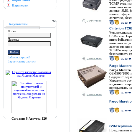
Карта сайта
всеми предыдущ
TCP/IP стек, и
Партнерам
позволяет назв
данные, SMS, ф
многих сферах 
логистика, безо
Покупателям
Cinterion TC
Логин:
Четырехдиапазо
GSM-сети. Тер
Пароль:
интерфейсами и
позволяет запу
дает возможнос
TCP/IP-стеку д
безопасность с
Забыли пароль?
Зарегистрироваться
Fargo Maestr
Fargo Maestro
GSM900/1800 и 
Содержит держа
Управление ос
модемы
с широ
использовать и
Fargo Maestro
Сегодня:
8 Августа 126
GSM термина
Представляем п