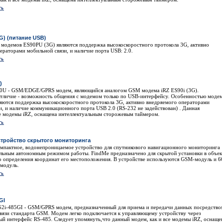
G) (питание USB)
модемов ES90PU (3G) являются поддержка высокоскоростного протокола 3G, активно
ераторами мобильной связи, и наличие порта USB: 2.0.
)
0U - GSM/EDGE/GPRS модем, являющийся аналогом GSM модема iRZ ES90i (3G).
тличие - возможность общения с модемом только по USB-интерфейсу. Особенностью моде
яются поддержка высокоскоростного протокола 3G, активно внедряемого операторами
и, и наличие коммуникационного порта USB 2.0 (RS-232 не задействован) . Данная
се модемы iRZ, оснащена интеллектуальным сторожевым таймером.
Устройство скрытого мониторинга
омпактное, водонепроницаемое устройство для спутникового навигационного мониторинга
ельным автономным режимом работы. FindMe предназначено для скрытой установки в объек
 определения координат его местоположения. В устройстве используются GSM-модуль и 6
модуль.
GI
2i-485GI - GSM/GPRS модем, предназначенный для приема и передачи данных посредство
связи стандарта GSM. Модем легко подключается к управляющему устройству через
ый интерфейс RS-485. Следует упомянуть,что данный модем, как и все модемы iRZ, оснаще