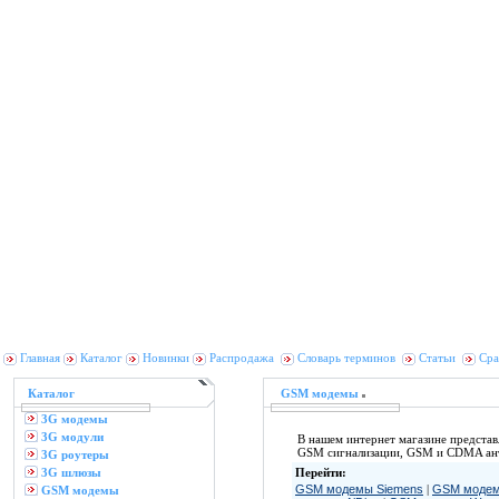
Главная
Каталог
Новинки
Распродажа
Словарь терминов
Статьи
Сра
Каталог
GSM модемы
3G модемы
3G модули
В нашем интернет магазине предст
GSM сигнализации, GSM и CDMA ант
3G роутеры
3G шлюзы
Перейти:
GSM модемы Siemens
|
GSM модемы
GSM модемы