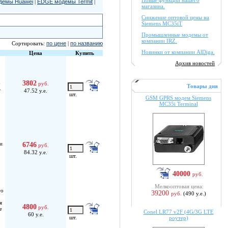
Новые функции нашего
демы Huawei
|
EDGE модемы Termit
|
магазина.
Снижение оптовой цены на
Siemens MC35iT
Промышленные модемы от
компании IRZ.
Сортировать:
по цене
|
по названию
Новинки от компании AlDiga.
Цена
Купить
Архив новостей
3802
руб.
Товары дня
.
47.52 у.е.
шт.
GSM GPRS модем Siemens
MC35i Terminal
и
6746
руб.
84.32 у.е.
шт.
40000
руб.
Мелкооптовая цена:
го
39200
руб.
(490 у.е.)
я
4800
руб.
е
Conel LR77 v2F (4G/3G LTE
60 у.е.
шт.
роутер)