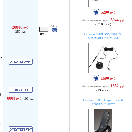
5200
руб.
5044
Мелкооптовая цена:
руб.
(63.05 у.е.)
20000
руб.
250 у.е.
шт.
Антенна 9dBi GSM/UMTS с
разъёмом FME MALE
ма
1600
руб.
1552
Мелкооптовая цена:
руб.
(19.4 у.е.)
т
6-
8000
руб.
100 у.е.
Huawei E586 Операторский,
любая SIM карта
м
н