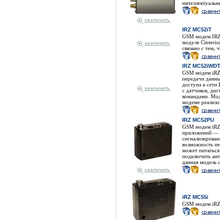
интеллектуаль
IRZ MC52iT
GSM модем IRZ 
модуле Cinteri
связано с тем, 
IRZ MC52iWD
GSM модем iRZ
передачи данны
доступа к сети
с датчиков, ди
командами. Мод
модеме реализо
IRZ MC52PU
GSM модем iRZ
приложений — т
сигнализирован
возможность п
может питаться
подключить ант
данная модель 
iRZ MC55i
GSM модем iRZ