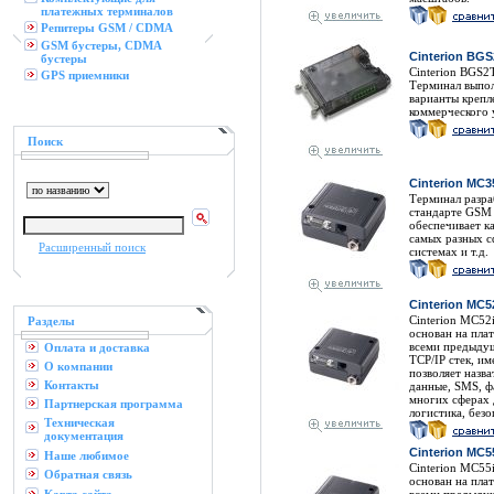
платежных терминалов
Репитеры GSM / CDMA
GSM бустеры, CDMA
Cinterion BGS
бустеры
Cinterion BGS2
GPS приемники
Терминал выпол
варианты крепл
коммерческого 
Поиск
Cinterion MC
Терминал разра
стандарте GSM 
обеспечивает к
самых разных с
Расширенный поиск
системах и т.д.
Cinterion MC52
Cinterion MC52
Разделы
основан на пла
всеми предыдущ
Оплата и доставка
TCP/IP стек, и
О компании
позволяет назв
Контакты
данные, SMS, ф
многих сферах 
Партнерская программа
логистика, безо
Техническая
документация
Cinterion MC55
Наше любимое
Cinterion MC55
Обратная связь
основан на пла