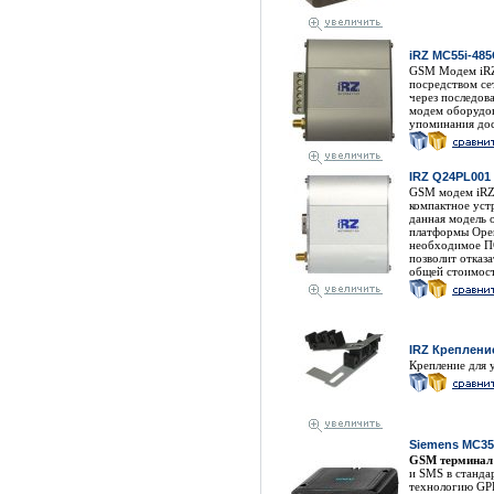
iRZ MC55i-485
GSM Модем iRZ
посредством се
через последов
модем оборудов
упоминания дос
IRZ Q24PL001
GSM модем iRZ
компактное уст
данная модель
платформы Open
необходимое ПО
позволит отказ
общей стоимост
IRZ Креплени
Крепление для 
Siemens MC35
GSM терминал
и SMS в станда
технологию GPR