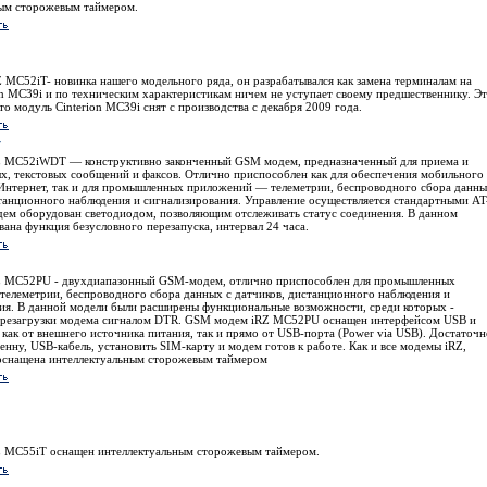
ным сторожевым таймером.
MC52iT- новинка нашего модельного ряда, он разрабатывался как замена терминалам на
on MC39i и по техническим характеристикам ничем не уступает своему предшественнику. Э
что модуль Cinterion MC39i снят с производства с декабря 2009 года.
T
 MC52iWDT — конструктивно законченный GSM модем, предназначенный для приема и
х, текстовых сообщений и факсов. Отлично приспособлен как для обеспечения мобильного
 Интернет, так и для промышленных приложений — телеметрии, беспроводного сбора данн
станционного наблюдения и сигнализирования. Управление осуществляется стандартными AT
ем оборудован светодиодом, позволяющим отслеживать статус соединения. В данном
вана функция безусловного перезапуска, интервал 24 часа.
 MC52PU - двухдиапазонный GSM-модем, отлично приспособлен для промышленных
елеметрии, беспроводного сбора данных с датчиков, дистанционного наблюдения и
ия. В данной модели были расширены функциональные возможности, среди которых -
ерезагрузки модема сигналом DTR. GSM модем iRZ MC52PU оснащен интерфейсом USB и
 как от внешнего источника питания, так и прямо от USB-порта (Power via USB). Достаточн
енну, USB-кабель, установить SIM-карту и модем готов к работе. Как и все модемы iRZ,
оснащена интеллектуальным сторожевым таймером
 MC55iT оснащен интеллектуальным сторожевым таймером.