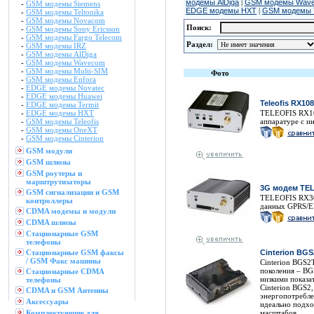
модемы AlDiga
|
GSM модемы Wav
-
GSM модемы Siemens
EDGE модемы HXT
|
GSM модемы T
-
GSM модемы Teltonika
-
GSM модемы Novacom
Поиск:
-
GSM модемы Sony Ericsson
-
GSM модемы Fargo Telecom
Раздел:
-
GSM модемы IRZ
-
GSM модемы AlDiga
-
GSM модемы Wavecom
-
GSM модемы Multi-SIM
Фото
-
GSM модемы Enfora
-
EDGE модемы Novatec
-
EDGE модемы Huawei
Teleofis RX10
-
EDGE модемы Termit
-
EDGE модемы HXT
TELEOFIS RX108
-
GSM модемы Teleofis
аппаратуре с и
-
GSM модемы OneXT
-
GSM модемы Cinterion
GSM модули
GSM шлюзы
GSM роутеры и
марштрутизаторы
3G модем TEL
GSM сигнализации и GSM
TELEOFIS RX301
контроллеры
данных GPRS/E
CDMA модемы и модули
CDMA шлюзы
Стационарные GSM
телефоны
Стационарные GSM факсы
Cinterion BGS
/ GSM Факс машины
Cinterion BGS2
поколения – BG
Стационарные CDMA
низкими показа
телефоны
Cinterion BGS2
CDMA и GSM Антенны
энергопотребле
Аксессуары
идеально подхо
Комплектующие для
масштабов.