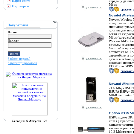
Карта сайта
передачу данных 
Mbps.
Партнерам
Novatel Wireles
Novatel Wireless 
представляет соб
Покупателям
миниатюрную мо
доступа для под
Логин:
сетям на скоростя
Mbps (загрузка/в
Пароль:
Wireless MiFi об
друзьям, знакомы
быстрый и прост
оставаться on-lin
автомобиле, в по
Забыли пароль?
даче и в любой д
имеющей покрыт
Зарегистрироваться
EDGE или GPRS 
Novatel Wirele
21.6 Mbps HSDPA
HSUPA HSPA+ USB
MIMO and micro
Option iCON 5
HSPA модем OPT
Сегодня:
6 Августа 126
новая разработк
удивляет своими 
высокоскоростная
10,2 Мбит/сек и 