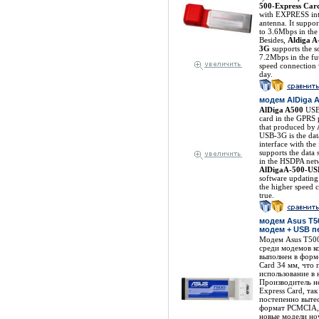
500-Express Car
with EXPRESS inte
antenna. It suppor
to 3.6Mbps in th
Besides,
Aldiga A
3G
supports the s
7.2Mbps in the fu
speed connection 
day.
модем AlDiga 
AlDiga A500
USB 
card in the GPRS 
that produced by
USB-3G is the dat
interface with the 
supports the data
in the HSDPA netw
AlDigaA-500-US
software updating
the higher speed 
true.
модем Asus T50
модем + USB п
Модем Asus T500
среди модемов к
выполнен в форм
Card 34 мм, что 
использование в 
Производитель н
Express Card, так
постепенно выте
формат PCMCIA, 
новые модели но