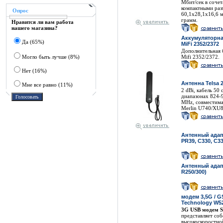
Мбит/сек в сочет
компактными раз
Опрос
60,1x28,1x16,6 м
грамм.
Нравится ли вам работа
нашего магазина?
Аккумуляторна
Да (65%)
MiFi 2352/2372
Дополнительная 
Могло быть лучше (8%)
Mifi 2352/2372.
Нет (16%)
Антенна Telsa 2
Мне все равно (11%)
2 dBi, кабель 50 
диапазонах 824-
MHz, совместима 
Merlin U740/XU
Антенный адап
PR39, C330, C33
Антенный адап
R250/300)
модем 3,5G / G
Technology W5
3G USB модем 
представляет со
высокоскоростно