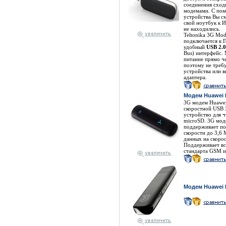
соединения сход
модемами. С по
устройства Вы с
свой ноутбук к И
не находились.
Teltonika 3G M
подключается к 
удобный
USB 2.
Bus) интерфейс.
питание прямо ч
поэтому не треб
устройства или 
адаптера.
Модем Huawei 
3G модем Huawei
скоростной USB 
устройство для ч
microSD. 3G мод
поддерживает по
скорости до 3,6 
данных на скорос
Поддерживает вс
стандарта GSM 
Модем Huawei 