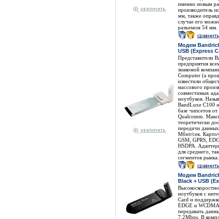
именно новым ра
производитель и
мм, также оправд
случае его можно
разъемом 54 мм.
Модем Bandric
USB (Express C
Представители B
предприятия все
знакомой компан
Computer (а прощ
известили общест
массового произ
совместимых ада
ноутбуков. Назыв
BandLuxe C100 и
базе чипсетов от
Qualcomm. Макс
теоретически до
передачи данных 
Мбит/сек. Карто
GSM, GPRS, ED
HSDPA. Адаптеры
для среднего, так
сегментов рынка.
Модем Bandric
Black + USB (Ex
Высокоскоростно
ноутбуков с инт
Card и поддержк
EDGE и WCDMA ч
передавать данны
7.2Mbps. В компл