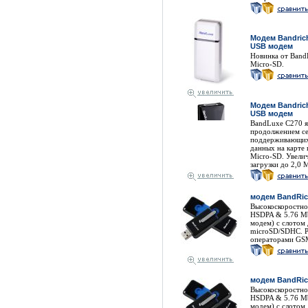
Модем Bandric
USB модем
Новинка от Band
Micro-SD.
Модем Bandric
USB модем
BandLuxe C270 я
продолжением се
поддерживающих
данных на карте
Micro-SD. Увели
загрузки до 2,0 М
модем BandRic
Высокоскоростно
HSDPA & 5.76 M
модем) с слотом 
microSD/SDHC. Р
операторами GS
модем BandRic
Высокоскоростно
HSDPA & 5.76 M
модем) с слотом 