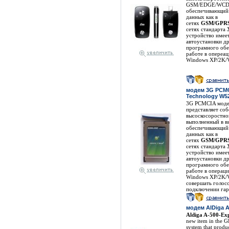
GSM/EDGE/WCD
обеспечивающий
данных как в
сетях
GSM/GPR
сетях стандарта
устройство имее
автоустановки др
програмного обе
работе в опереа
Windows XP/2K/Vi
модем 3G PCMC
Technology W5
3G PCMCIA мод
представляет со
высоскосоростн
выполненный в в
обеспечивающий
данных как в
сетях
GSM/GPR
сетях стандарта
устройство имее
автоустановки др
програмного обе
работе в операц
Windows XP/2K/Vi
совершать голос
подключении гар
модем AlDiga A
Aldiga A-500-Ex
new item in the 
system that prod