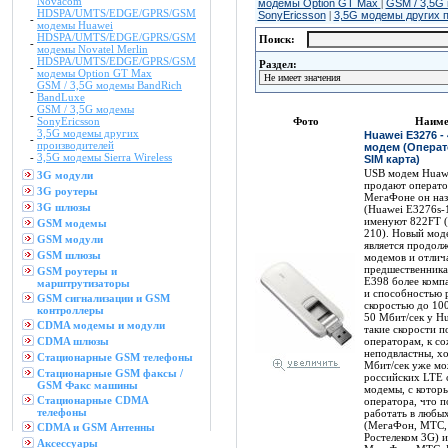
Novacom
модемы Option GT Max
|
GSM / 3,5G
HDSPA/UMTS/EDGE/GPRS/GSM
SonyEricsson
|
3,5G модемы других 
-
модемы Huawei
HDSPA/UMTS/EDGE/GPRS/GSM
Поиск:
-
модемы Novatel Merlin
HDSPA/UMTS/EDGE/GPRS/GSM
Раздел:
-
модемы Option GT Max
GSM / 3,5G модемы BandRich
-
BandLuxe
GSM / 3,5G модемы
-
SonyEricsson
Фото
Наиме
3,5G модемы других
Huawei E3276 -
-
производителей
модем (Операт
-
3,5G модемы Sierra Wireless
SIM карта)
USB модем Huaw
3G модули
продают оператор
3G роутеры
МегаФоне он наз
3G шлюзы
(Huawei E3276s-1
именуют 822FT (
GSM модемы
210). Новый мод
GSM модули
является продол
GSM шлюзы
модемов и отлича
предшественника
GSM роутеры и
E398 более комп
марштрутизаторы
и способностью 
GSM сигнализации и GSM
скоростью до 10
контроллеры
50 Мбит/сек у Hu
CDMA модемы и модули
такие скорости 
CDMA шлюзы
операторам, к с
неподвластны, хо
Стационарные GSM телефоны
Мбит/сек уже мо
Стационарные GSM факсы /
российских LTE 
GSM Факс машины
модемы, с которы
Стационарные CDMA
оператора, что п
телефоны
работать в любы
(МегаФон, МТС, 
CDMA и GSM Антенны
Ростелеком 3G) 
Аксессуары