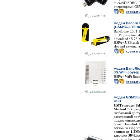
microSD/SDHC. Р
операторами GS
модем Bandrich
(GSM/3G/LTE м
BandLuxe C501 1
50 Mbps upload 
download / 5.76 
HSPA+ USB stick
slot and external 
модем BandRic
3G/WiFi роутер
HSPA+ WiFi Rout
модем GSM/3,5
USB
UMTS модем Tel
ModemUSB
пред
глобальный дост
электронной поч
поддерживающим
Speed Downlink P
сетям.
cо скорос
данных
до 1.8Mb
загрузки 384kbp
доступ к беспро