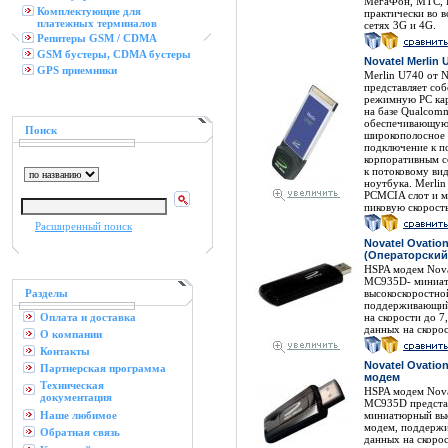
МегаФон, МТС, Би
Комплектующие для
практически во в
платежных терминалов
сетях 3G и 4G.
Репитеры GSM / CDMA
GSM бустеры, CDMA бустеры
Novatel Merlin
GPS приемники
Merlin U740 от N
представляет соб
режимную PC ка
на базе Qualco
обеспечивающую
Поиск
широкополосное 
подключение к поч
корпоративным се
к потоковому вид
ноутбука. Merlin
PCMCIA слот и м
пиковую скорость
Расширенный поиск
Novatel Ovatio
(Операторский,
HSPA модем Novat
MC935D- миниа
Разделы
высокоскоростно
поддерживающий
Оплата и доставка
на скорости до 7
данных на скорос
О компании
Контакты
Novatel Ovati
Партнерская программа
модем
Техническая
HSPA модем Novat
документация
MC935D предста
Наше любимое
миниатюрный вы
модем, поддерж
Обратная связь
данных на скорос