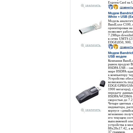
Express Card на 
Модем Bandric
White + USB (Ex
Модель аналогич
BandLuxe C100, 
ориентирован на
позволяет работа
7.2Mbps downlin
в сетях UMTS (2
EDGE(850, 900, 
Модем Bandric
USB модем
Компания BandLu
рынок продукт B
HSDPA USB – сам
мире HSDPA-ада
к компьютеру че
Устройство обес
возможность под
EDGE/GPRS/GSM 
1900 мегагерц), 
передачу данных
HSDPA/WCDMA с 
скоростью до 7.2
Четыре цветных 
индикатора, рас
корпусе «девайса
мгновенно полу
его текущем сос
выполняемой опе
устройства в мил
88x28x17.42, а в
37 граммов.