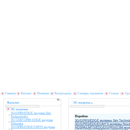
Главная
Каталог
Новинки
Распродажа
Словарь терминов
Статьи
Сра
Каталог
3G модемы
3G модемы
3G/GPRS/EDGE модемы Sim
-
Перейти:
Technolodgy
3G GSM GPRS EDGE модемы
3G/GPRS/EDGE модемы Sim Technol
-
Teltonika
3G/GPRS/EDGE/UMTS модемы Nov
3G/GPRS/EDGE/UMTS модемы
HDSPA/UMTS/EDGE/GPRS/GSM модем
-