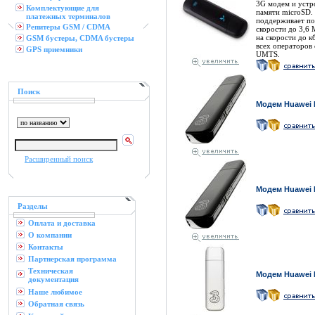
3G модем и устро
Комплектующие для
памяти microSD.
платежных терминалов
поддерживает по
Репитеры GSM / CDMA
скорости до 3,6 
на скорости до к
GSM бустеры, CDMA бустеры
всех операторов 
GPS приемники
UMTS.
Поиск
Модем Huawei 
Расширенный поиск
Модем Huawei 
Разделы
Оплата и доставка
О компании
Контакты
Партнерская программа
Техническая
Модем Huawei 
документация
Наше любимое
Обратная связь