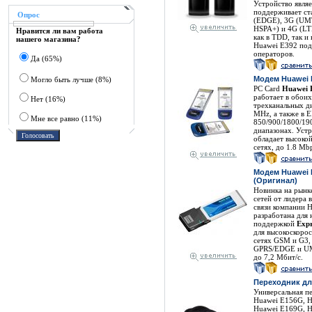
Устройство являе
поддерживает ст
Опрос
(EDGE), 3G (UM
HSPA+) и 4G (LT
Нравится ли вам работа
как в TDD, так и 
нашего магазина?
Huawei E392 по
операторов.
Да (65%)
Модем Huawei 
Могло быть лучше (8%)
PC Card
Huawei 
работает в обо
Нет (16%)
трехканальных д
MHz, а также в
Мне все равно (11%)
850/900/1800/19
диапазонах. Устр
обладает высоко
сетях, до 1.8 Mbp
Модем Huawei 
(Оригинал)
Новинка на рынк
сетей от лидера 
связи компании 
разработана для 
поддержкой
Expr
для высокоскоро
сетях GSM и G3,
GPRS/EDGE и UM
до 7,2 Мбит/с.
Переходник дл
Универсальная п
Huawei E156G, H
Huawei E169G, H