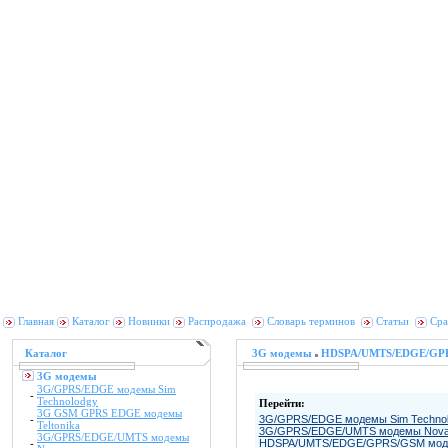
Главная
Каталог
Новинки
Распродажа
Словарь терминов
Статьи
Сра
Каталог
3G модемы
HDSPA/UMTS/EDGE/GPR
3G модемы
3G/GPRS/EDGE модемы Sim
-
Technolodgy
Перейти:
3G GSM GPRS EDGE модемы
-
3G/GPRS/EDGE модемы Sim Techno
Teltonika
3G/GPRS/EDGE/UMTS модемы Nov
3G/GPRS/EDGE/UMTS модемы
-
HDSPA/UMTS/EDGE/GPRS/GSM модем