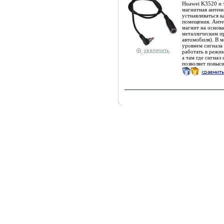
Huawei K3520 и 
магнитная антен
устнавливаться к
помещения. Анте
магнит на основа
металлическим п
автомобиля). В м
уровнем сигнала 
работать в режи
а там где сигнал
позволяет повыси