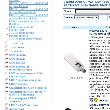
Novacom
модемы Option GT Max
|
GSM / 3,5G
HDSPA/UMTS/EDGE/GPRS/GSM
-
SonyEricsson
|
3,5G модемы других 
модемы Huawei
HDSPA/UMTS/EDGE/GPRS/GSM
-
Поиск:
модемы Novatel Merlin
HDSPA/UMTS/EDGE/GPRS/GSM
-
Раздел:
модемы Option GT Max
GSM / 3,5G модемы BandRich
-
BandLuxe
GSM / 3,5G модемы
Фото
На
-
SonyEricsson
Huawei E3276 -
3,5G модемы других
(Операторский,
-
производителей
USB модем Huaw
-
3,5G модемы Sierra Wireless
операторы сотов
3G модули
называется М150-
МТС его именуют
3G роутеры
210). Новый моде
3G шлюзы
продолжением ли
GSM модемы
отличается от с
модема Huawei E
GSM модули
размерами и спо
GSM шлюзы
скоростью до 100
GSM роутеры и
Мбит/сек у Huawe
марштрутизаторы
пока нашим сото
сожалению, непод
GSM сигнализации и GSM
20 Мбит/сек уже
контроллеры
российских LTE 
CDMA модемы и модули
с которых снят к
CDMA шлюзы
им работать в л
МТС, Билайн, Tel
Стационарные GSM телефоны
LTE (YOTA, Мега
Стационарные GSM факсы /
также - практиче
GSM Факс машины
сетях 3G и 4G.
Стационарные CDMA
телефоны
CDMA и GSM Антенны
Модем Huawei 
3G модем Huawei
Аксессуары