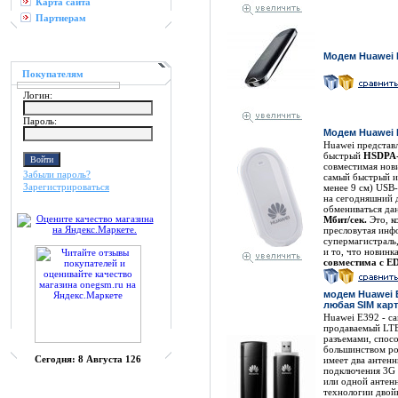
Карта сайта
Партнерам
Модем Huawei 
Покупателям
Логин:
Пароль:
Модем Huawei 
Huawei представ
быстрый
HSDPA-
совместимая нов
Забыли пароль?
самый быстрый и
Зарегистрироваться
менее 9 см) USB-
на сегодняшний д
обмениваться да
Мбит/сек.
Это, к
пресловутая инф
супермагистраль,
и то, что новинк
совместима с E
модем Huawei 
любая SIM карт
Huawei E392 - с
продаваемый LTE
разъемами, спос
большинством ро
Сегодня:
8 Августа 126
имеет два антенн
подключения 3G 
или одной антен
технологии двой