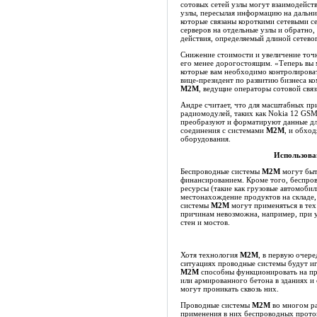
сотовых сетей узлы могут взаимодейств
узлы, пересылая информацию на дальни
которые связаны короткими сетевыми с
серверов на отдельные узлы и обратно,
действия, определяемый длиной сетево
Снижение стоимости и увеличение точн
его менее дорогостоящим. «Теперь вы 
которые вам необходимо контролирова
вице-президент по развитию бизнеса к
M2M
, ведущие операторы сотовой свя
Андре считает, что для масштабных п
радиомодулей, таких как Nokia 12 GSM
преобразуют и форматируют данные дл
соединения с системами
M2M
, и обхо
оборудования.
Использова
Беспроводные системы
M2M
могут быт
финансированием. Кроме того, беспро
ресурсы (такие как грузовые автомобил
местонахождение продуктов на складе,
системы
M2M
могут применяться в тех 
причинам невозможна, например, при 
стен и мостов.
Хотя технология
M2M
, в первую очере
ситуациях проводные системы будут иг
M2M
способны функционировать на про
или армированного бетона в зданиях и
могут проникать сквозь них.
Проводные системы
M2M
во многом ра
применения в них беспроводных прото