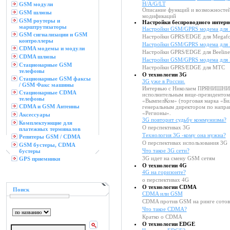
H/A/G/LT
GSM модули
Описание функций и возможностей
GSM шлюзы
модификаций
GSM роутеры и
Настройки беспроводного интерн
марштрутизаторы
Настройки GSM/GPRS модема для 
GSM сигнализации и GSM
Настройки GPRS/EDGE для Megafo
контроллеры
Настройки GSM/GPRS модема для 
CDMA модемы и модули
Настройки GPRS/EDGE для Beeline
CDMA шлюзы
Настройки GSM/GPRS модема для
Стационарные GSM
Настройки GPRS/EDGE для МТС
телефоны
О технологии 3G
Стационарные GSM факсы
3G уже в России.
/ GSM Факс машины
Интервью с Николаем ПРЯНИШ
Стационарные CDMA
исполнительным вице-президентом
телефоны
«ВымпелКом» (торговая марка «Би
CDMA и GSM Антенны
генеральным директором по напра
«Регионы».
Аксессуары
3G повторит судьбу коммунизма?
Комплектующие для
О перспективах 3G
платежных терминалов
Технология 3G -кому она нужна?
Репитеры GSM / CDMA
О перспективах использования 3G
GSM бустеры, CDMA
Что такое 3G сети?
бустеры
3G идет на смену GSM сетям
GPS приемники
О технологии 4G
4G на горизонте?
о перспективах 4G
О технологии CDMA
Поиск
CDMA или GSM
CDMA против GSM на ринге сотов
Что такое CDMA?
Кратко о CDMA
О технологии EDGE