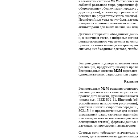
к элементам системы
M2M
относятся п
событий реального мира, управления 
оборудование (обеспечивает передачу
другим узлам), а также программное 
решения по результатам этого анализа).
Периферийные узлы могут быть датчик
измерения потоков и влажности почвы.
активаторами для таких машин, как ко
Датчики собирают и объединяют данны
и, в конечном счете, в цифровые сигна
централизованного управления на осно
правил посылает команды контроллерам
сигналы, необходимые для того, чтобы
Беспроводные подходы позволяют уве
реализаций, предусматривающих протяж
Беспроводные системы
M2M
передают 
однокристальных радиосхем или радио
Развити
Беспроводные
M2M
-решения становятс
реализации из-за снижения затрат на т
производительности, функциональности
«подходы», IEEE 802.11, Bluetooth (о
устройствами на коротком расстоянии)
действия и низкой скоростью передачи 
802.15.4 и предназначенные для низко
управления), радиочастотная идентифи
или электростатическое взаимодействие
оснащенных тегами), форматы данных и
датчиков, контроллеров и активаторов.
Сотовые сети «обещают» значительно 
самым, дать возможность удаленным да