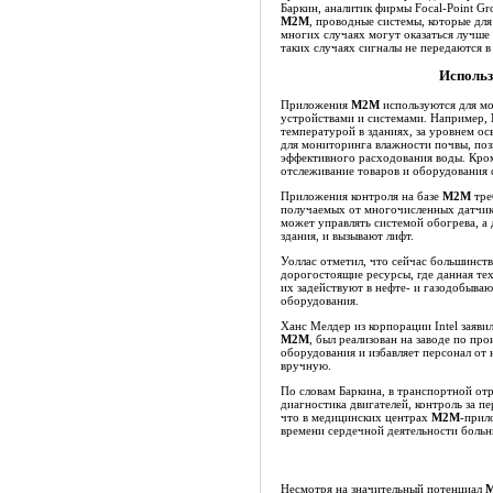
Баркин, аналитик фирмы Focal-Point G
M2M
, проводные системы, которые дл
многих случаях могут оказаться лучше
таких случаях сигналы не передаются в
Исполь
Приложения
M2M
используются для мо
устройствами и системами. Например,
температурой в зданиях, за уровнем ос
для мониторинга влажности почвы, поз
эффективного расходования воды. Кро
отслеживание товаров и оборудования с
Приложения контроля на базе
M2M
тре
получаемых от многочисленных датчик
может управлять системой обогрева, а 
здания, и вызывают лифт.
Уоллас отметил, что сейчас большинст
дорогостоящие ресурсы, где данная тех
их задействуют в нефте- и газодобыва
оборудования.
Ханс Мелдер из корпорации Intel заяви
M2M
, был реализован на заводе по пр
оборудования и избавляет персонал от
вручную.
По словам Баркина, в транспортной о
диагностика двигателей, контроль за 
что в медицинских центрах
M2M
-прил
времени сердечной деятельности больн
Несмотря на значительный потенциал