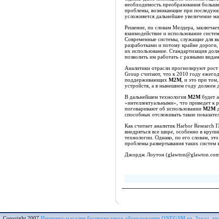
необходимость преобразования больши
проблемы, возникающие при последующ
усложняется дальнейшее увеличение ма
Решение, по словам Мелдера, заключает
взаимодействие и использование систе
Современные системы, служащие для вы
разработками и потому крайне дороги, 
их использование. Стандартизация дол
позволить им работать с разными вида
Аналитики отрасли прогнозируют рост
Group считают, что к 2010 году ежего
поддерживающих
M2M
, и это при том
устройств, а в нынешнем году должен 
В дальнейшем технология
M2M
будет а
«интеллектуальными», что приведет к 
поговаривают об использовании
M2M
д
способных отслеживать такие показател
Как считает аналитик Harbor Research 
внедряться все шире, особенно в крупн
технологии. Однако, по его словам, эт
проблемы развертывания таких систем в
Джордж Лоутон (glawton@glawton.com
Copyright 2007
Интернет-магазин беспроводного оборудования ONEGSM.ru. Заказ, дост