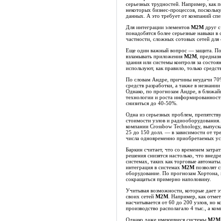
серь­езных трудностей. Например, как 
некоторых бизнес-процессов, поскольк
данных. А это требует от компаний сп
Для интеграции элементов
M2M
друг с
понадобятся более серьезные навыки в 
частности, сложных сотовых сетей для
Еще один важный вопрос — защита. Пол
взламывать приложения
M2M
, предназ
здания или системы контроля за сост
используют, как правило, только средст
По словам Андре, причины неудачи 7
средств разработки, а также в незнании
Однако, по прогнозам Андре, в ближайш
технологии и роста информированности
снизиться до 40-50%.
Одна из серьезных проблем, препятс
стоимости узлов и радиооборудования.
компании Crossbow Technology, выпуска
25 до 150 долл. — в зависимости от тр
числа одновременно приобретаемых ус
Баркин считает, что со временем затра
решения снизятся настолько, что внедр
системах, таких как торговые автоматы
интеграция в системах
M2M
позволят с
оборудование. По прогнозам Хортона, 
сокращаться примерно наполовину.
Учитывая возможности, которые дает эт
своих сетей
M2M
. Например, как отмет
насчитывается от 60 до 200 узлов, но 
производство располагало 4 тыс., а ком
Однако даже имеющиеся системы
M2M