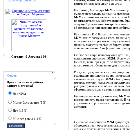
активам, таким, как коммунальные сис
Зарегистрироваться
взаимодействовать друг с другом.
Например, благодаря
M2M
комплекс ус
сможет передавать данные на светофор
M2M
системы технического контроля 
производственным оборудованием. Эта
операций удаленного контроля и монит
оборудования, управлении автомобиль
Как отметил Роб Конант, вице-президен
M2M
лежит следующая идея: машина при
полезность сети растет по мере увелич
машины могут не только собирать данны
основе полученной информации предпр
Сейчас все шире используются датчик
Сегодня:
9 Августа 126
некоторыми системами
M2M
. В силу э
Пейселл, вице-президент по маркетингу
программное обеспечение для низкоэн
Росту популярности этого подхода так
Опрос
реализация инициатив по их интеграции
активнее задействуют
M2M
в беспрово
Нравится ли вам работа
которые можно подключить практически
нашего магазина?
распространяется экспоненциально. Ко
сформировать новое важное направление
Да (65%)
Несмотря на свои достоинства,
M2M
— 
внедрения есть масса препятствий. В ч
Могло быть лучше (8%)
управления огромными потоками данны
датчиков.
Нет (16%)
Мне все равно (11%)
Основные компоненты
M2M
существуют
оборудования и отсутствия стандартов
серьезно усложняется реализация. В св