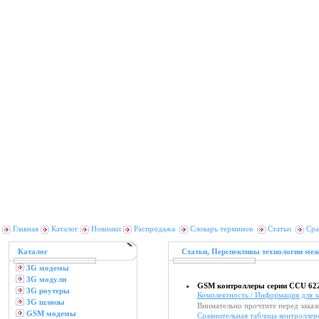
Главная
Каталог
Новинки
Распродажа
Словарь терминов
Статьи
Сра
Каталог
Статьи, Перспективы технологии ме
3G модемы
3G модули
GSM контроллеры серии CCU 62
3G роутеры
Комплектность / Информация для з
3G шлюзы
Внимательно прочтите перед заказ
GSM модемы
Сравнительная таблица контролле