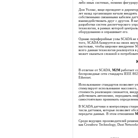
либо иных системах, помимо фигуриру
Дон Уоллас, вице-президент и директо
лет назад организации начали внедрят
собственными связанными кабелем дат
взаимодействовать друг с другом. В на
разработки систем диспетчерского упр
технологии, в рамках которой централ
оборудованию и опрашивает его.
Однако периферийные узлы SCADA не м
того, SCADA базируется на своих внутр
настолько, чтобы широкое внедрение 
всего данная технология реализуется в
может оказаться сложной и потребовать
В отличие от SCADA,
M2M
работает со
беспроводные сети стандарта IEEE 802.
Ethernet.
Использование стандартов позволяет у
стимулирует использование массового,
стоимость реализации снижается, внед
действовать автономно, передавать ин
самостоятельно принимать определенн
В SCADA датчики и контроллеры стаци
числа датчиков, которые позволяет об
передачи данных. В этом отношении
M
Среди ведущих производителей решен
как Crossbow Technology, Dust Network