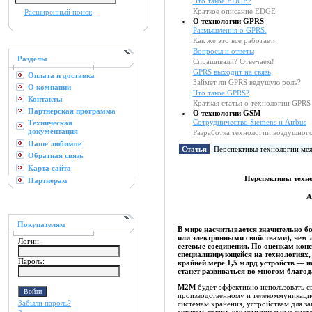
Что такое EDGE?
Краткое описание EDGE
Расширенный поиск
О технологии GPRS
Размышления о GPRS.
Как же это все работает.
Вопросы и ответы
Разделы
Спрашивали? Отвечаем!
GPRS выходит на связь
Оплата и доставка
Займет ли GPRS ведущую роль?
О компании
Что такое GPRS?
Контакты
Краткая статья о технологии GPRS
Партнерская программа
О технологии GSM
Сотрудничество Siemens и Airbus
Техническая
документация
Разработка технологии воздушно
Наше любимое
Статья
Перспективы технологии ме
Обратная связь
Карта сайта
Перспективы техн
Партнерам
А
Покупателям
В мире насчитывается значительно б
или электронными свойствами), чем 
Логин:
сетевые соединения. По оценкам кон
специализирующейся на технологиях, 
Пароль:
крайней мере 1,5 млрд устройств —
станет развиваться во многом благод
M2M
будет эффективно использовать с
производственному и телекоммуникаци
Забыли пароль?
системам хранения, устройствам для з